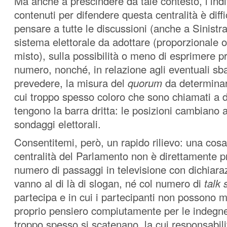
Ma anche a prescindere da tale contesto, l’ind
contenuti per difendere questa centralità è diffi
pensare a tutte le discussioni (anche a Sinistra)
sistema elettorale da adottare (proporzionale o
misto), sulla possibilità o meno di esprimere p
numero, nonché, in relazione agli eventuali sb
prevedere, la misura del
quorum
da determinar
cui troppo spesso coloro che sono chiamati a 
tengono la barra dritta: le posizioni cambiano 
sondaggi elettorali.
Consentitemi, però, un rapido rilievo: una cosa 
centralità del Parlamento non è direttamente p
numero di passaggi in televisione con dichiara
vanno al di là di slogan, né col numero di
talk
partecipa e in cui i partecipanti non possono m
proprio pensiero compiutamente per le indeg
troppo spesso si scatenano, la cui responsabili