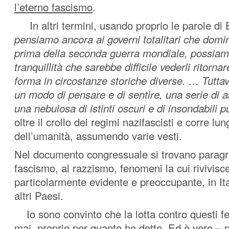
l’eterno fascismo
.
In altri termini, usando proprio le parole di
pensiamo ancora ai governi totalitari che domi
prima della seconda guerra mondiale, possiam
tranquillità che sarebbe difficile vederli ritorna
forma in circostanze storiche diverse. … Tutta
un modo di pensare e di sentire, una serie di ab
una nebulosa di istinti oscuri e di insondabili p
oltre il crollo dei regimi nazifascisti e corre lun
dell’umanità, assumendo varie vesti.
Nel documento congressuale si trovano paragraf
fascismo, al razzismo, fenomeni la cui rivivisc
particolarmente evidente e preoccupante, in It
altri Paesi.
Io sono convinto che la lotta contro questi f
mai, proprio per quanto ho detto. Ed è vero – 