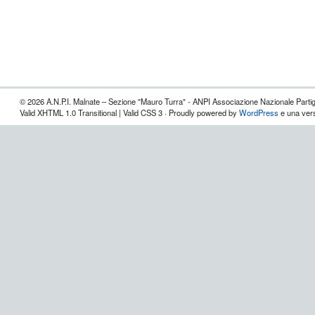
© 2026 A.N.P.I. Malnate – Sezione "Mauro Turra" - ANPI Associazione Nazionale Partigia
Valid XHTML 1.0 Transitional | Valid CSS 3 · Proudly powered by
WordPress
e una vers