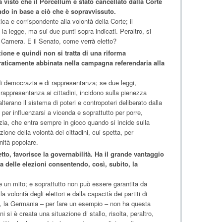
a visto che il Porcellum è stato cancellato dalla Corte
ndo in base a ciò che è sopravvissuto.
ca e corrispondente alla volontà della Corte; il
a legge, ma sui due punti sopra indicati. Peraltro, si
la Camera. E il Senato, come verrà eletto?
zione e quindi non si tratta di una riforma
raticamente abbinata nella campagna referendaria alla
i democrazia e di rappresentanza; se due leggi,
appresentanza ai cittadini, incidono sulla pienezza
alterano il sistema di poteri e contropoteri deliberato dalla
per influenzarsi a vicenda e soprattutto per porre,
ia, che entra sempre in gioco quando si incide sulla
ione della volontà dei cittadini, cui spetta, per
nità popolare.
to, favorisce la governabilità. Ha il grande vantaggio
era delle elezioni consentendo, così, subito, la
 un mito; e soprattutto non può essere garantita da
volontà degli elettori e dalla capacità dei partiti di
e, la Germania – per fare un esempio – non ha questa
i si è creata una situazione di stallo, risolta, peraltro,