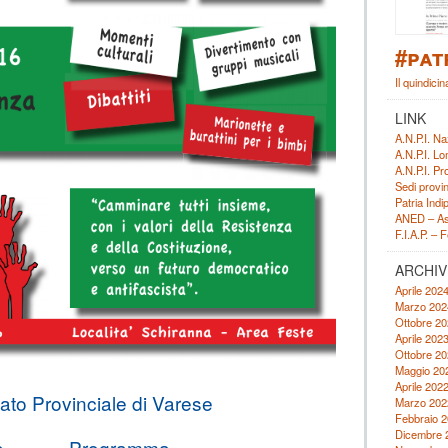
#pat
Il quindicin
LINK
A.N.P.I. Na
A.N.P.I. L
A.N.P.I. Pr
Sedi provin
Patria Ind
ANED – Ass
F.I.A.P. – 
ARCHIV
Aprile 202
Marzo 202
Ottobre 20
Aprile 202
Ottobre 20
Maggio 20
Aprile 202
tato Provinciale di Varese
Marzo 202
Febbraio 
Dicembre 
e
Programma