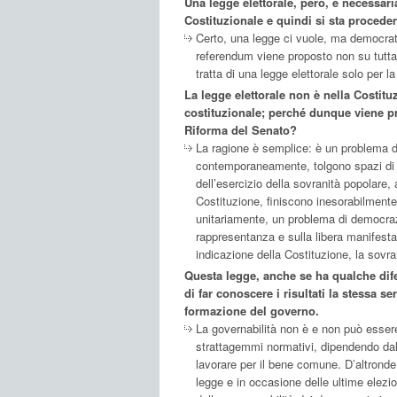
Una legge elettorale, però, è necessari
Costituzionale e quindi si sta procede
Certo, una legge ci vuole, ma democrati
referendum viene proposto non su tutta l
tratta di una legge elettorale solo per 
La legge elettorale non è nella Costitu
costituzionale; perché dunque viene p
Riforma del Senato?
La ragione è semplice: è un problema d
contemporaneamente, tolgono spazi di r
dell’esercizio della sovranità popolare, 
Costituzione, finiscono inesorabilmente 
unitariamente, un problema di democraz
rappresentanza e sulla libera manifestaz
indicazione della Costituzione, la sovra
Questa legge, anche se ha qualche difet
di far conoscere i risultati la stessa s
formazione del governo.
La governabilità non è e non può essere
strattagemmi normativi, dipendendo dalla 
lavorare per il bene comune. D’altrond
legge e in occasione delle ultime elezion