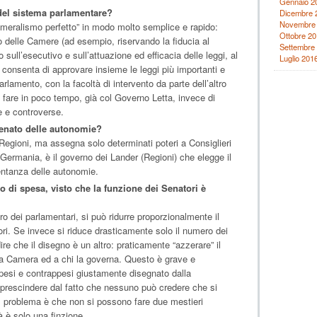
Gennaio 2
del sistema parlamentare?
Dicembre 
Novembre
icameralismo perfetto” in modo molto semplice e rapido:
Ottobre 20
ro delle Camere (ad esempio, riservando la fiducia al
Settembre
 sull’esecutivo e sull’attuazione ed efficacia delle leggi, al
Luglio 201
consenta di approvare insieme le leggi più importanti e
arlamento, con la facoltà di intervento da parte dell’altro
 fare in poco tempo, già col Governo Letta, invece di
 e controverse.
Senato delle autonomie?
egioni, ma assegna solo determinati poteri a Consiglieri
 Germania, è il governo dei Lander (Regioni) che elegge il
ntanza delle autonomie.
io di spesa, visto che la funzione dei Senatori è
o dei parlamentari, si può ridurre proporzionalmente il
ri. Se invece si riduce drasticamente solo il numero dei
ire che il disegno è un altro: praticamente “azzerare” il
ola Camera ed a chi la governa. Questo è grave e
 pesi e contrappesi giustamente disegnato dalla
prescindere dal fatto che nessuno può credere che si
 il problema è che non si possono fare due mestieri
 è solo una finzione.