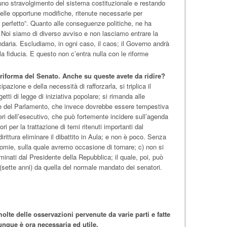
uno stravolgimento del sistema costituzionale e restando
uelle opportune modifiche, ritenute necessarie per
 perfetto”. Quanto alle conseguenze politiche, ne ha
. Noi siamo di diverso avviso e non lasciamo entrare la
ndaria. Escludiamo, in ogni caso, il caos; il Governo andrà
la fiducia. E questo non c’entra nulla con le riforme
 riforma del Senato. Anche su queste avete da ridire?
azione e della necessità di rafforzarla, si triplica il
tti di legge di iniziativa popolare; si rimanda alle
rte del Parlamento, che invece dovrebbe essere tempestiva
eri dell’esecutivo, che può fortemente incidere sull’agenda
i per la trattazione di temi ritenuti importanti dal
irittura eliminare il dibattito in Aula; e non è poco. Senza
onomie, sulla quale avremo occasione di tornare; c) non si
inati dal Presidente della Repubblica; il quale, poi, può
 (sette anni) da quella del normale mandato dei senatori.
olte delle osservazioni pervenute da varie parti e fatte
unque è ora necessaria ed utile.