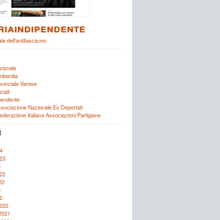
riaindipendente
ale dell'antifascismo.
zionale
ombardia
ovinciale Varese
ciali
ipendente
ociazione Nazionale Ex Deportati
Federazione Italiana Associazioni Partigiane
I
4
4
23
3
22
22
2
2
2022
2021