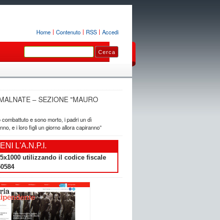
Home
Contenuto
RSS
Accedi
I. MALNATE – SEZIONE "MAURO
 combattuto e sono morto, i padri un dì
no, e i loro figli un giorno allora capiranno”
NI L'A.N.P.I.
5x1000 utilizzando il codice fiscale
50584