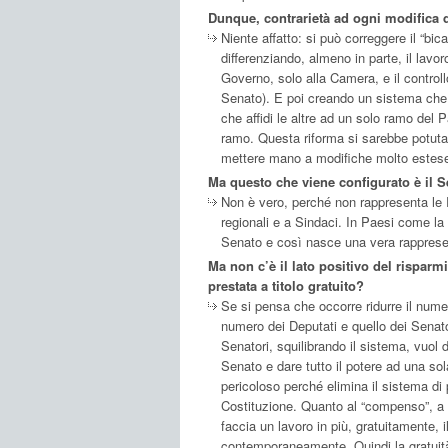
Dunque, contrarietà ad ogni modifica 
Niente affatto: si può correggere il “b
differenziando, almeno in parte, il lavo
Governo, solo alla Camera, e il controllo
Senato). E poi creando un sistema che 
che affidi le altre ad un solo ramo del P
ramo. Questa riforma si sarebbe potuta
mettere mano a modifiche molto estese
Ma questo che viene configurato è il 
Non è vero, perché non rappresenta le R
regionali e a Sindaci. In Paesi come la
Senato e così nasce una vera rapprese
Ma non c’è il lato positivo del risparm
prestata a titolo gratuito?
Se si pensa che occorre ridurre il numer
numero dei Deputati e quello dei Senato
Senatori, squilibrando il sistema, vuol d
Senato e dare tutto il potere ad una s
pericoloso perché elimina il sistema di
Costituzione. Quanto al “compenso”, a 
faccia un lavoro in più, gratuitamente,
contemporaneamente. Quindi la gratuità