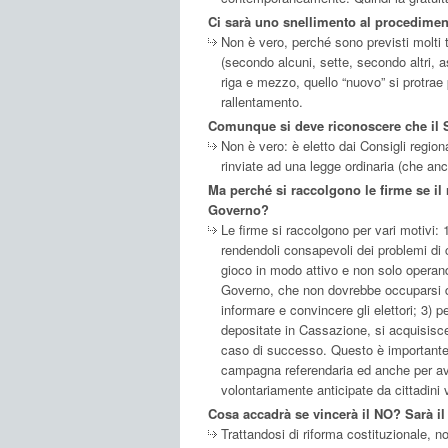
Ci sarà uno snellimento al procediment
Non è vero, perché sono previsti molti t
(secondo alcuni, sette, secondo altri, as
riga e mezzo, quello “nuovo” si protrae p
rallentamento.
Comunque si deve riconoscere che il S
Non è vero: è eletto dai Consigli region
rinviate ad una legge ordinaria (che anc
Ma perché si raccolgono le firme se il 
Governo?
Le firme si raccolgono per vari motivi: 1
rendendoli consapevoli dei problemi di 
gioco in modo attivo e non solo operan
Governo, che non dovrebbe occuparsi di 
informare e convincere gli elettori; 3) 
depositate in Cassazione, si acquisisce i
caso di successo. Questo è importante pe
campagna referendaria ed anche per av
volontariamente anticipate da cittadini v
Cosa accadrà se vincerà il NO? Sarà il
Trattandosi di riforma costituzionale, 