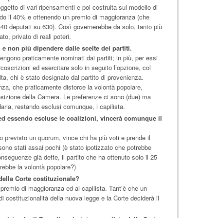
oggetto di vari ripensamenti e poi costruita sul modello di
ando il 40% e ottenendo un premio di maggioranza (che
340 deputati su 630). Così governerebbe da solo, tanto più
o, privato di reali poteri.
e non più dipendere dalle scelte dei partiti.
ngono praticamente nominati dai partiti; in più, per essi
ircoscrizioni ed esercitare solo in seguito l’opzione, col
lta, chi è stato designato dal partito di provenienza.
anza, che praticamente distorce la volontà popolare,
izione della Camera. Le preferenze ci sono (due) ma
ria, restando esclusi comunque, i capilista.
 ed essendo escluse le coalizioni, vincerà comunque il
o previsto un quorum, vince chi ha più voti e prende il
ono stati assai pochi (è stato ipotizzato che potrebbe
nseguenze già dette, il partito che ha ottenuto solo il 25
rebbe la volontà popolare?)
della Corte costituzionale?
premio di maggioranza ed ai capilista. Tant’è che un
i costituzionalità della nuova legge e la Corte deciderà il