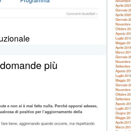
Novembre
Aprile 202
Gennaio 2
su
Commenti disabilitati
»
Aprile 202
Festa
Gennaio 2
della
Novembre
Resistenza
Ottobre 20
2016
Agosto 20
uzionale
Luglio 201
Maggio 20
Aprile 201
Marzo 201
Gennaio 2
 domande più
Novembre
Settembre
Agosto 20
Luglio 201
Maggio 20
Gennaio 2
Novembre
Ottobre 20
Settembre
Agosto 20
cute e non si è mai fatto nulla. Perché opporsi adesso,
Luglio 201
qualcosa di positivo per l’aggiornamento della
Giugno 20
Maggio 20
Aprile 201
a di fare bene, aggiornando quando occorre, ma rispettando
Marzo 201