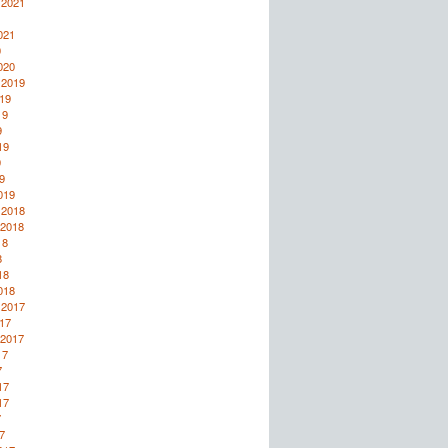
 2021
1
021
0
020
 2019
19
19
9
19
9
9
019
 2018
 2018
18
8
18
018
 2017
17
 2017
17
7
17
17
7
7