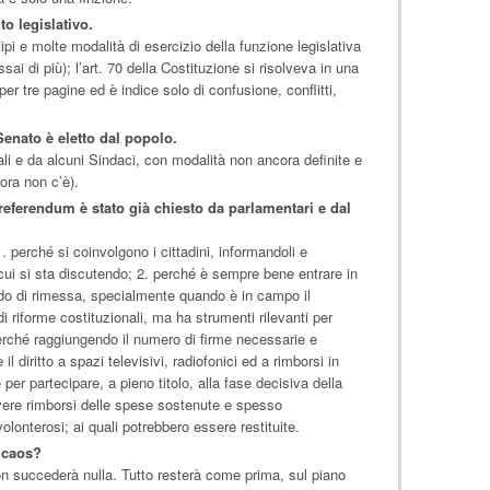
o legislativo.
ipi e molte modalità di esercizio della funzione legislativa
sai di più); l’art. 70 della Costituzione si risolveva in una
er tre pagine ed è indice solo di confusione, conflitti,
enato è eletto dal popolo.
ali e da alcuni Sindaci, con modalità non ancora definite e
ora non c’è).
referendum è stato già chiesto da parlamentari e dal
. perché si coinvolgono i cittadini, informandoli e
cui si sta discutendo; 2. perché è sempre bene entrare in
do di rimessa, specialmente quando è in campo il
riforme costituzionali, ma ha strumenti rilevanti per
perché raggiungendo il numero di firme necessarie e
l diritto a spazi televisivi, radiofonici ed a rimborsi in
r partecipare, a pieno titolo, alla fase decisiva della
ere rimborsi delle spese sostenute e spesso
olonterosi; ai quali potrebbero essere restituite.
 caos?
non succederà nulla. Tutto resterà come prima, sul piano