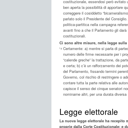
costituzionale, essendosi però evitato 
ben aperta la possibilità di apportare q
correggere il cosiddetto “bicameralismo
parlato solo il Presidente del Consiglio
politica-partitica nella campagna refere
avanti fino a che il Parlamento gli darà 
costituzionali.
Ci sono altre misure, nella legge sulla
Certamente: a) mentre si parla di partecip
numero delle firme necessarie per i proge
“calende greche” la trattazione, da pa
e certa; b) c’è un rafforzamento dei pot
del Parlamento, fissando termini perentor
Governo, col rischio di restringere o add
contare tutta la parte relativa alle aut
capisce il senso dei cinque senatori nom
nominarne altri, per una durata diversa
Legge elettorale
La nuova legge elettorale ha recepito m
proprie dalla Corte Costituzionale; e d