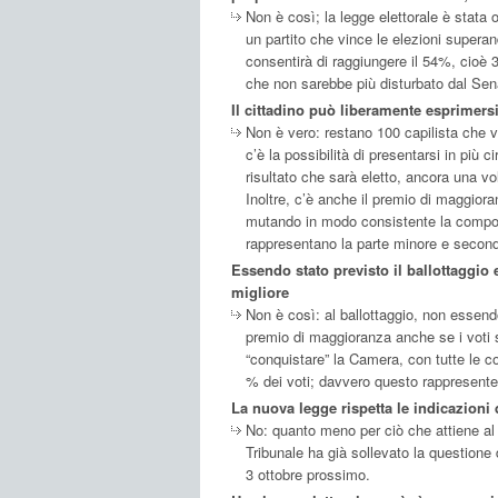
Non è così; la legge elettorale è stata 
un partito che vince le elezioni super
consentirà di raggiungere il 54%, cioè 
che non sarebbe più disturbato dal Senat
Il cittadino può liberamente esprimersi 
Non è vero: restano 100 capilista che ve
c’è la possibilità di presentarsi in più c
risultato che sarà eletto, ancora una vo
Inoltre, c’è anche il premio di maggior
mutando in modo consistente la compos
rappresentano la parte minore e seconda
Essendo stato previsto il ballottaggio
migliore
Non è così: al ballottaggio, non essend
premio di maggioranza anche se i voti s
“conquistare” la Camera, con tutte le co
% dei voti; davvero questo rappresente
La nuova legge rispetta le indicazioni 
No: quanto meno per ciò che attiene al 
Tribunale ha già sollevato la questione d
3 ottobre prossimo.