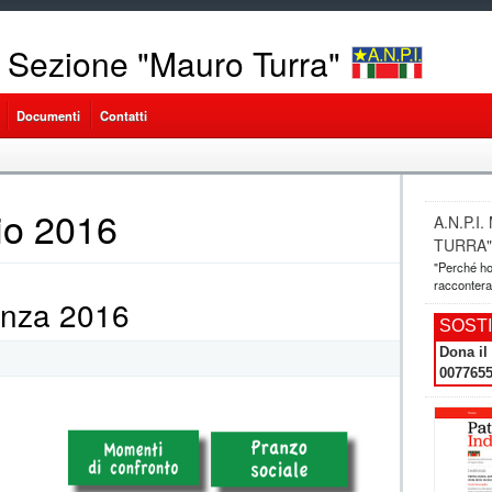
– Sezione "Mauro Turra"
Documenti
Contatti
lio 2016
A.N.P.
TURRA"
"Perché ho
racconteran
enza 2016
SOSTIE
Dona il 
007765