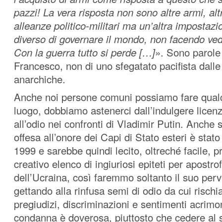
pazzi! La vera
risposta non sono altre armi, alt
alleanze politico-militari ma un’altra impostazi
diverso di governare il mondo, non facendo ved
Con la guerra tutto si perde
[…]
». Sono parole
Francesco, non di uno sfegatato pacifista dalle
anarchiche.
Anche noi persone comuni possiamo fare qualc
luogo, dobbiamo astenerci dall’indulgere lice
all’odio nei confronti di Vladimir Putin. Anche s
offesa all’onore dei Capi di Stato esteri è stat
1999 e sarebbe quindi lecito, oltreché facile, p
creativo elenco di ingiuriosi epiteti per apostro
dell’Ucraina, così faremmo soltanto il suo perv
gettando alla rinfusa semi di odio da cui risch
pregiudizi, discriminazioni e sentimenti acrimo
condanna è doverosa, piuttosto che cedere al 