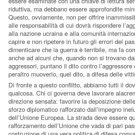
essere esaminate con una chiave di lettura sem
riduttiva, ma debbano essere approfondite mi
Questo, ovviamente, non per offrire inammissibil
alle responsabilità di cui dovrà rispondere l’ag
alla nazione ucraina e alla comunità internazi
capire e non ripetere in futuro gli errori del pa
dimenticare che la guerra è terribile, ma fa co
anche ad alcuni che, quando non si trovano dal
aggressori, puntano il dito contro l’aggressore 
peraltro muoverlo, quel dito, a difesa delle vitt
Di fronte a questo conflitto, abbiamo tutti il dov
qualcosa. Chi ci governa deve lavorare alacre
direzione sensata: favorire la deposizione dell
sforzo diplomatico rafforzato dall’impegno inelu
dell’Unione Europea. La strada deve essere qu
rafforzamento dell’Unione che vada di pari pas
costruzione di una vera politica di difesa comu